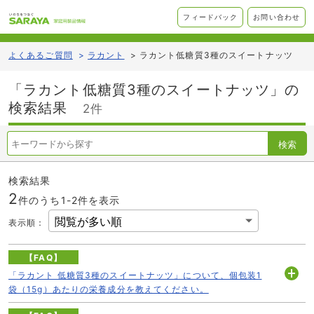
フィードバック
お問い合わせ
よくあるご質問
>
ラカント
>
ラカント低糖質3種のスイートナッツ
「ラカント低糖質3種のスイートナッツ」の
検索結果
2件
検索
検索結果
2
件のうち1-
2
件を表示
表示順
：
【FAQ】
「ラカント 低糖質3種のスイートナッツ」について、個包装1
開
袋（15g）あたりの栄養成分を教えてください。
く