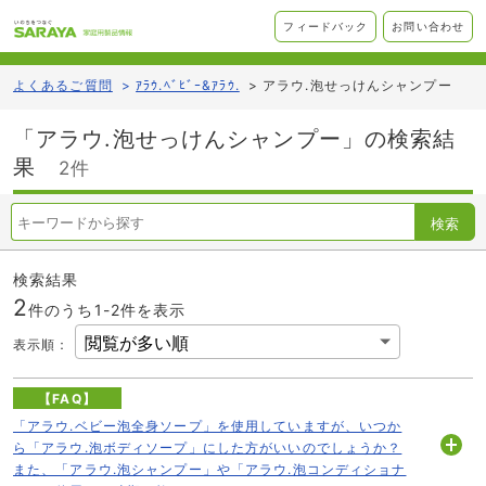
フィードバック
お問い合わせ
よくあるご質問
>
ｱﾗｳ.ﾍﾞﾋﾞｰ&ｱﾗｳ.
>
アラウ.泡せっけんシャンプー
「アラウ.泡せっけんシャンプー」の検索結
果
2件
検索
検索結果
2
件のうち1-
2
件を表示
表示順
：
【FAQ】
「アラウ.ベビー泡全身ソープ」を使用していますが、いつか
ら「アラウ.泡ボディソープ」にした方がいいのでしょうか？
開
また、「アラウ.泡シャンプー」や「アラウ.泡コンディショナ