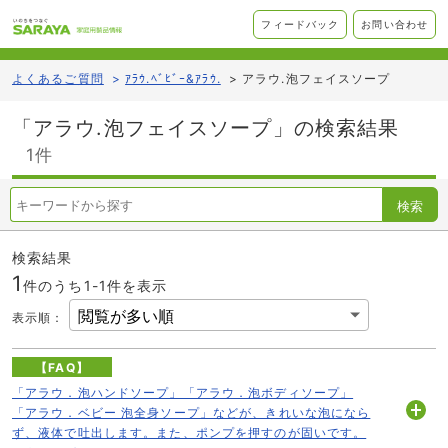
フィードバック
お問い合わせ
よくあるご質問
>
ｱﾗｳ.ﾍﾞﾋﾞｰ&ｱﾗｳ.
>
アラウ.泡フェイスソープ
「アラウ.泡フェイスソープ」の検索結果
1件
検索
検索結果
1
件のうち1-
1
件を表示
表示順
：
【FAQ】
「アラウ．泡ハンドソープ」「アラウ．泡ボディソープ」
「アラウ．ベビー 泡全身ソープ」などが、きれいな泡になら
開
ず、液体で吐出します。また、ポンプを押すのが固いです。