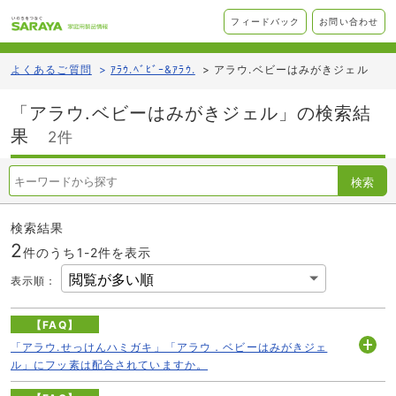
フィードバック
お問い合わせ
よくあるご質問
>
ｱﾗｳ.ﾍﾞﾋﾞｰ&ｱﾗｳ.
>
アラウ.ベビーはみがきジェル
「アラウ.ベビーはみがきジェル」の検索結
果
2件
検索
検索結果
2
件のうち1-
2
件を表示
表示順
：
【FAQ】
「アラウ.せっけんハミガキ」「アラウ．ベビーはみがきジェ
開
ル」にフッ素は配合されていますか。
く