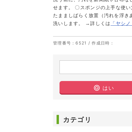
せます。 〇スポンジの上手な使い方
たまましばらく放置（汚れを浮きあが
洗いします。 →詳しくは
「ヤシノ
管理番号
：6521 /
作成日時
：
はい
カテゴリ